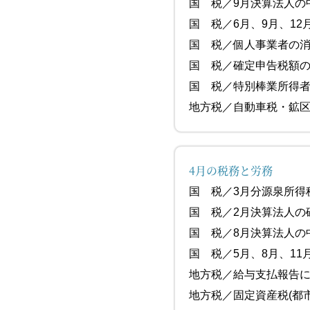
国 税／9月
国 税／6月、9月、1
国 税／個人事業者
国 税／確定申告税
国 税／特別
地方税／自動車税
4月の税務と労務
国 税／3
国 税／2月決算
国 税／8
国 税／5月、8月、1
地方税／給与支払
地方税／固定資産税(都