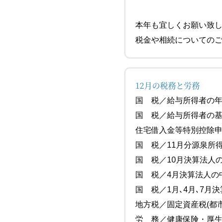
本年も宜しくお願い致
税金や相続についての
12月の税務と労務
国 税／給与所得
国 税／給与所得者の
住宅借入金等特別控
国 税／11月
国 税／10月決算
国 税／4月
国 税／1月､4月､7月
地方税／固定資産税(都
労 務／健康保険・厚