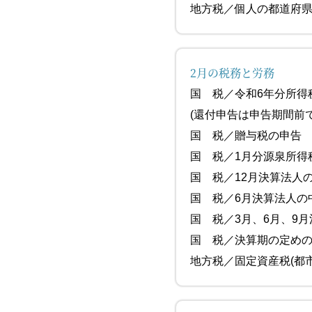
地方税／個人の都道府県
2月の税務と労務
国 税／令和6年
(還付申告は申告期間前
国 税／贈与
国 税／1月
国 税／12月決算
国 税／6月
国 税／3月、6月、9
国 税／決算期の定めの
地方税／固定資産税(