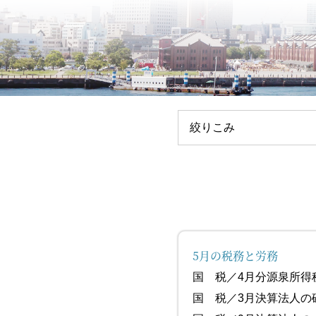
絞りこみ
5月の税務と労務
国 税／4月
国 税／3月決算