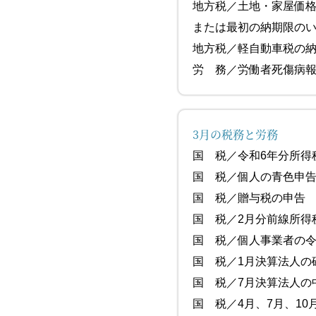
地方税／土地・家
または最初の納期限の
地方税／軽自動車
労 務／労働者死傷
3月の税務と労務
国 税／令和6年
国 税／個人
国 税／贈与
国 税／2月
国 税／個人事業
国 税／1月決算
国 税／7月
国 税／4月、7月、1