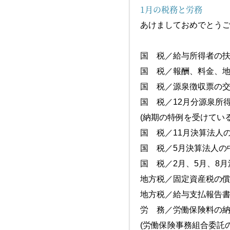
1月の税務と労務
あけましておめでとう
国 税／給与所得者の
国 税／報酬、料金
国 税／源泉
国 税／12
(納期の特例を受けている
国 税／11月決算
国 税／5月
国 税／2月、5月、8月
地方税／固定資
地方税／給与
労 務／労働保
(労働保険事務組合委託の