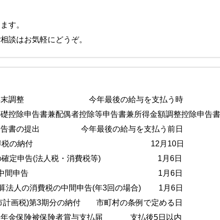
します。
ご相談はお気軽にどうぞ。
者の年末調整 今年最後の給与を支払う時
基礎控除申告書兼配偶者控除等申告書兼所得金額調整控除申告
除申告書の提出 今年最後の給与を支払う前日
分源泉所得税の納付 12月10日
法人の確定申告(法人税・消費税等) 1月6日
決算法人の中間申告 1月6日
決算法人の消費税の中間申告(年3回の場合) 1月6日
市計画税)第3期分の納付 市町村の条例で定める日
生年金保険被保険者賞与支払届 支払後5日以内