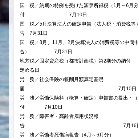
国 税／納期の特例を受けた源泉所得税（1月～6月
付 7月10日
国 税／5月決算法人の確定申告（法人税・消費税等
告 7月31日
国 税／8月、11月、2月決算法人の消費税等の中間
合） 7月31日
地方税／固定資産税（都市計画税）第2期分
定める日
労 務／社会保険の報酬月額算定基礎
届 7月10日
労 務／労働保険料（概算・確定）申告書の提出・（
付 7月10日
労 務／障害者・高齢者雇用状況報
告 7月16
労 務／労働者死傷病報告（4月～6月分