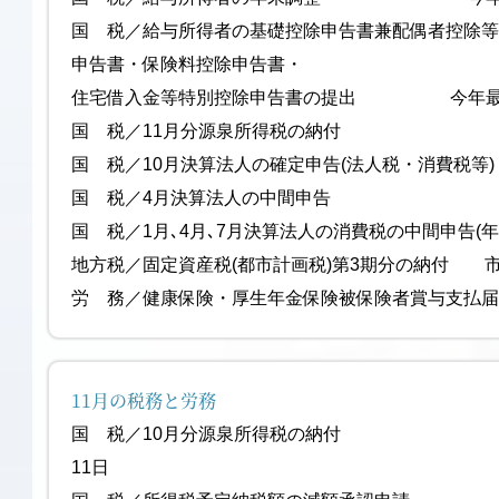
国 税／給与所得者の基礎控除申告書兼配偶者控除
申告書・保険料控除申告書・
住宅借入金等特別控除申告書の提出 今年最後
国 税／11月分源泉所得税の納付
国 税／10月決算法人の確定申告(法人税・
国 税／4月決算法人の中間申
国 税／1月､4月､7月決算法人の消費税の中間申告(
地方税／固定資産税(都市計画税)第3期分の納付 
労 務／健康保険・厚生年金保険被保険者賞与支
11月の税務と労務
国 税／10月分源泉所得税
11日