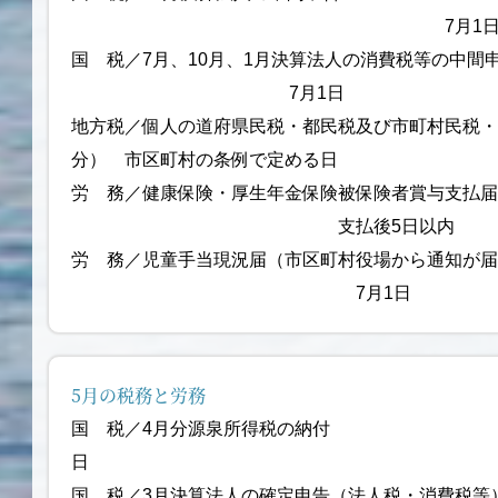
7月1
国 税／7月、10月、1月決算法人の消費税等の中
7月1日
地方税／個人の道府県民税・都民税及び市町村民税・
分） 市区町村の条例で定める日
労 務／健康保険・厚生年金保険被保険者賞
支払後5日以内
労 務／児童手当現況届（市区町村役場から通知
7月1日
5月の税務と労務
国 税／4月分源泉所得税の
日
国 税／3月決算法人の確定申告（法人