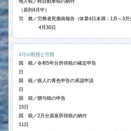
地方税／軽自動車税の納付 市町
（原則4月中）
労 務／労務者死傷病報告（休業4日未満
4月30日
3月の税務と労務
国 税／令和5年分所得税の確定申告 
日
国 税／個人の青色申告の承
日
国 税／贈与税の申告 2
15日
国 税／2月分源泉所得税
11日