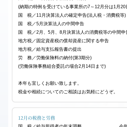
(納期の特例を受けている事業所の7～12月分は1月20
国 税／11月決算法人の確定申告(法人税・
国 税／5月決算法人の中間
国 税／2月、5月、8月決算法人の消費税等の中間申告 
地方税／固定資産税の償却資産に関す
地方税／給与支払報告書の提
労 務／労働保険料の納付(第3
(労働保険事務組合委託の場合2月14日まで)
本年も宜しくお願い致します。
税金や相続についてのご相談はお気軽にどうぞ。
12月の税務と労務
国 税／給与所得者の年末調整 今年最