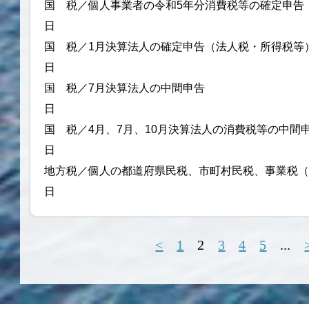
国 税／個人事業者の令和5年分消費税
日
国 税／1月決算法人の確定申告（法人
日
国 税／7月決算法人の中
日
国 税／4月、7月、10月決算法人の消費税等の中間
日
地方税／個人の都道府県民税、市町村民税、事業税（
日
<
1
2
3
4
5
...