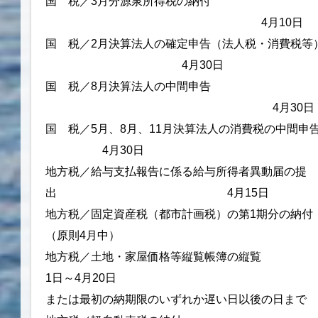
国 税／3月分源泉所得税の納付
4月10日
国 税／2月決算法人の確定申告（法人税・消費
4月30日
国 税／8月決算法人の中間申告
4月30日
国 税／5月、8月、11月決算法人の消費税の中間
4月30日
地方税／給与支払報告に係る給与所得者異動届の提
出 4月15日
地方税／固定資産税（都市計画税）の第1期分の納
（原則4月中）
地方税／土地・家屋価格等縦覧
1日～4月20日
または最初の納期限のいずれか遅い日以後の日まで