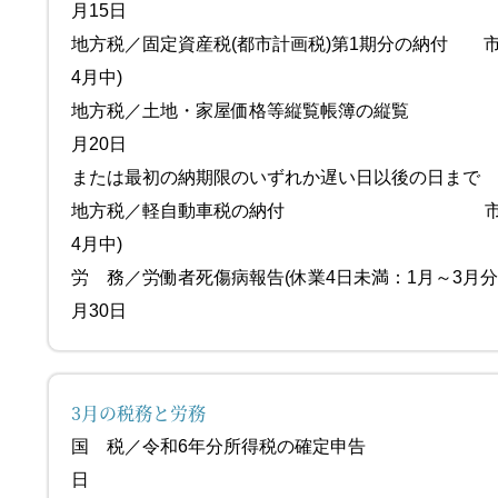
月15日
地方税／固定資産税(都市計画税)第1期分の納付 
4月中)
地方税／土地・家屋価格等縦覧帳簿の
月20日
または最初の納期限のいずれか遅い日以後の日まで
地方税／軽自動車税の納付 市区町村
4月中)
労 務／労働者死傷病報告(休業4日未満
月30日
3月の税務と労務
国 税／令和6年分所得税の確定申告 
日