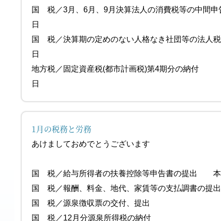
国 税／3月、6月、9月決算法人の消費税等の中間申
日
国 税／決算期の定めのない人格なき社団等の法人税
日
地方税／固定資産税(都市計画税)第4期分の納
日
1月の税務と労務
あけましておめでとうございます
国 税／給与所得者の扶養控除等申告書の提出 本
国 税／報酬、料金、地代、家賃等の支払調
国 税／源泉徴収票の交付、提
国 税／12月分源泉所得税の