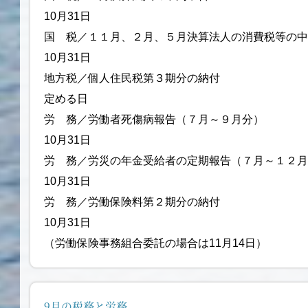
10月31日
国 税／１１月、２月、５月決算法人の消費税等の
10月31日
地方税／個人住民税第３期分の納付
定める日
労 務／労働者死傷病報告（
10月31日
労 務／労災の年金受給者の定期報告（
10月31日
労 務／労働保険料第
10月31日
（労働保険事務組合委託の場合は11月14日）
9月の税務と労務