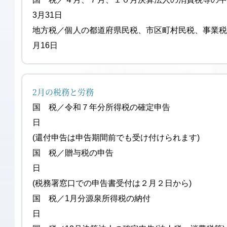
3月31日
地方税／個人の都道府県民税、市区町村民税、事
月16日
2月の税務と労務
国 税／令和７年分所得税の確定申告 
日
(還付申告は申告期間前でも受け付けられます)
国 税／贈与税の申告 2月
日
(税務署窓口での申告書受付は２月２日から)
国 税／1月分源泉所得税の
日