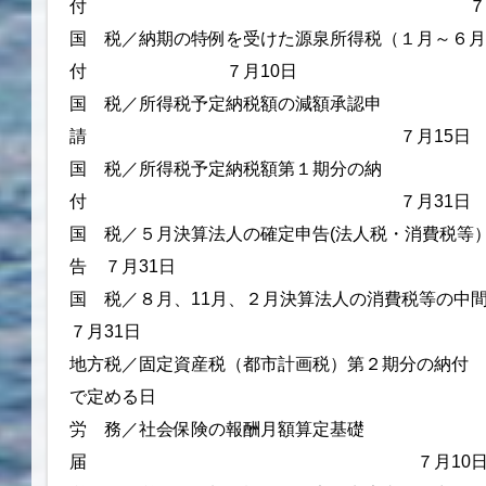
付 ７月10
国 税／納期の特例を受けた源泉所得税（１月～６
付 ７月10日
国 税／所得税予定納税額の減額承認申
請 ７月15日
国 税／所得税予定納税額第１期分の納
付 ７月31日
国 税／５月決算法人の確定申告(法人税・消費税等）
告 ７月31日
国 税／８月、11月、２月決算法人の消費税等
７月31日
地方税／固定資産税（都市計画税）第２期
で定める日
労 務／社会保険の報酬月額算定基礎
届 ７月10