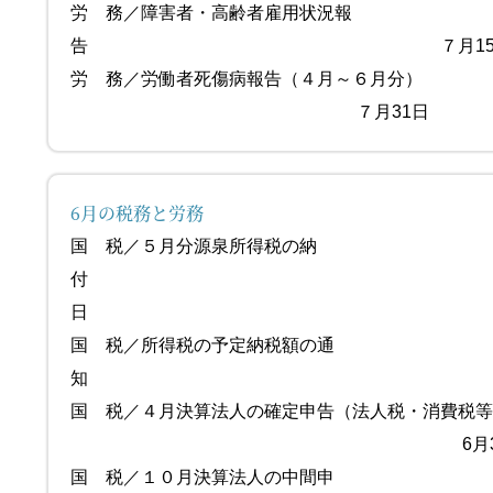
労 務／障害者・高齢者雇用状況報
告 ７月15
労 務／労働者死傷病報告（４月～６月分）
７月31日
6月の税務と労務
国 税／５月分源泉所得税の納
付 6
日
国 税／所得税の予定納税額の通
知 6月
国 税／４月決算法人の確定申告（法人税・消費税
6月30
国 税／１０月決算法人の中間申