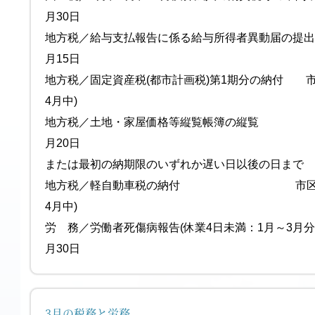
月30日
地方税／給与支払報告に係る給与所得
月15日
地方税／固定資産税(都市計画税)第1期分の納付 
4月中)
地方税／土地・家屋価格等縦覧帳簿の
月20日
または最初の納期限のいずれか遅い日以後の日まで
地方税／軽自動車税の納付 市区町村の
4月中)
労 務／労働者死傷病報告(休業4日未満
月30日
3月の税務と労務