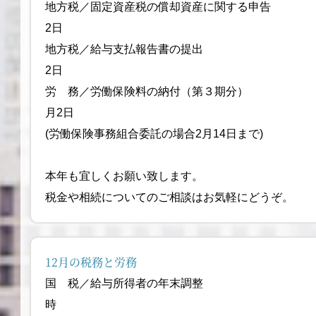
地方税／固定資産税の償却資産に
2日
地方税／給与支払報告書
2日
労 務／労働保険料の納付（
月2日
(労働保険事務組合委託の場合2月14日まで)
本年も宜しくお願い致します。
税金や相続についてのご相談はお気軽にどうぞ。
12月の税務と労務
国 税／給与所得者の年末調整 今年
時