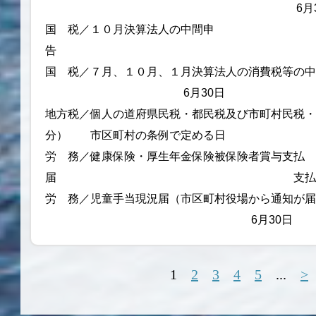
6月30
国 税／１０月決算法人の中間申
告 6月
国 税／７月、１０月、１月決算法人の消費税等の
6月30日
地方税／個人の道府県民税・都民税及び市町村民税
分） 市区町村の条例で定める日
労 務／健康保険・厚生年金保険被保険者賞与支払
届 支払後5日
労 務／児童手当現況届（市区町村役場から通知が
6月30日
1
2
3
4
5
...
>