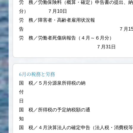
労 務／労働保険料（概算・確定）申告書の提出、納
分） ７月10日
労 務／障害者・高齢者雇用状況報
告 ７月15
労 務／労働者死傷病報告（４月～６月分）
７月31日
6月の税務と労務
国 税／５月分源泉所得税の納
付 6
日
国 税／所得税の予定納税額の通
知 6月
国 税／４月決算法人の確定申告（法人税・消費税