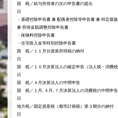
国 税／給与所得者の次の申告書の提出 今
日
・基礎控除申告書 兼 配偶者控除等申告書 兼 特定親
兼 所得金額調整控除申告書
・保険料控除申告書
・住宅借入金等特別控除申告書
国 税／１１月分源泉所得税の
日
国 税／１０月決算法人の確定申告（法人
日
国 税／４月決算法人の中間
国 税／１月､４月､７月決算法人の消費税の中間申
日
地方税／固定資産税（都市計画税）第３期分の納
日