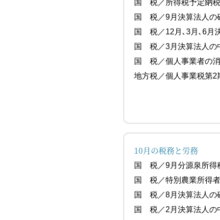
国 税／所得税
国 税／9月決算法
国 税／12月､3月､6
国 税／3月
国 税／個人事業者の
地方税／個人事業
10月の税務と労務
国 税／9月
国 税／特別農業所
国 税／8月決算法
国 税／2月