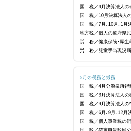
国 税／4月決算法
国 税／10
国 税／7月､10月､1
地方税／個人の道府県
労 務／健康保険･
労 務／児童手当
5月の税務と労務
国 税／4月
国 税／3月決算法
国 税／9月
国 税／6月､9月､12
国 税／個人事業税の
国 税／確定申告税