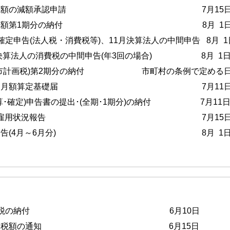
税予定納税額の減額承認申請 7月15
税予定納税額第1期分の納付 8月 1
定申告(法人税・消費税等)、11月決算法人の中間申告 8月 1
2月決算法人の消費税の中間申告(年3回の場合) 8月 1
(都市計画税)第2期分の納付 市町村の条例で定める
保険の報酬月額算定基礎届 7月11
算･確定)申告書の提出･(全期･1期分)の納付 7月11
者･高齢者雇用状況報告 7月15
死傷病報告(4月～6月分) 8月 1
分源泉所得税の納付 6月10日
税の予定納税額の通知 6月15日