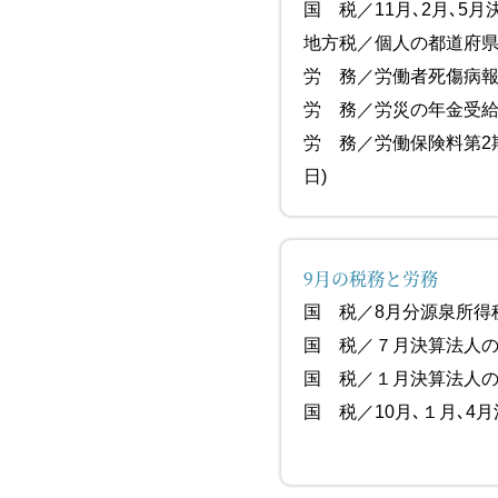
国 税／11月､2月､5
地方税／個人の都道府
労 務／労働者死
労 務／労災の年金受
労 務／労働保険料
日)
9月の税務と労務
国 税／8月
国 税／７月決算法
国 税／１月
国 税／10月､１月､4