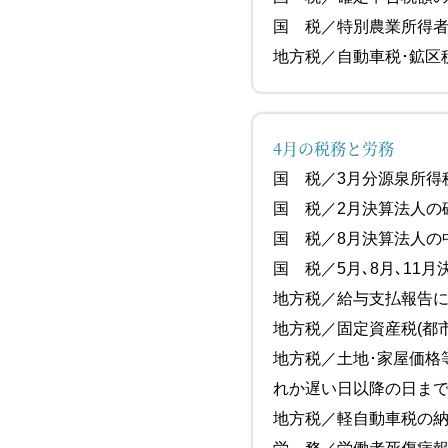
国 税／特別
地方税／自動車税
4月の税務と労務
国 税／3月
国 税／2月決算法
国 税／8月
国 税／5月､8月､11
地方税／給与支払報
地方税／固定資産税(
地方税／土地･家屋
れか遅い日以降の日ま
地方税／軽自動