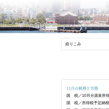
絞りこみ
11月の税務と労務
国 税／10月
国 税／所得税予