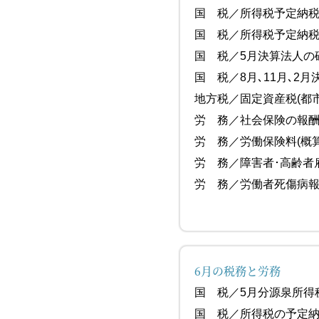
国 税／所得
国 税／所得
国 税／5月決算法人の確
国 税／8月､11月､
地方税／固定資産税
労 務／社会
労 務／労働保険料(概
労 務／障害
労 務／労働者
6月の税務と労務
国 税／5月
国 税／所得